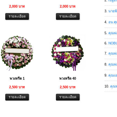
เขฐ์ม
2,000 บาท
2,000 บาท
นายพิ
อน.ศุ
คุณพ่
NOBU
คุณพ่
คุณพ่
คุณแม
พวงหรีด 1
พวงหรีด 40
คุณพ
2,500 บาท
2,500 บาท