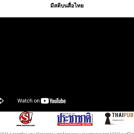
มีสติบนสื่อไทย
32-1634 ถ.ลาดพร้าว แขวงวังทองหลาง เขตวังทองหลาง กรุงเทพมหานครฯ 10310 เบอร์โทร