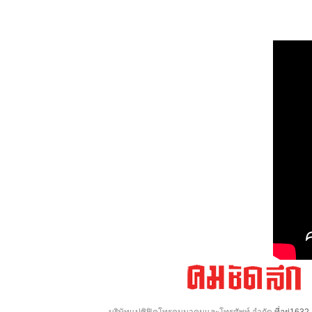
บริษัทแปซิฟิคโทรคมนาคมและโทรศัพท์ จำกัด
ที่อยู่16