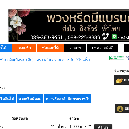
กไม้
กระเช้า
ช่อดอกไม้
งานศพ
บทความมีสติ
ชำระเงิน(บัตรเครดิต)
|
ตรวจสอบสถานะการจัดส่งใบเสร็จ
วัดธาตุ
ตะก
ทอง
รีดต้นไม้
พวงหรีดพัดลม
พวงหรีดส่งสำนักพระราชวัง
แผน
วัดที่จัดส่ง:
ราคา: