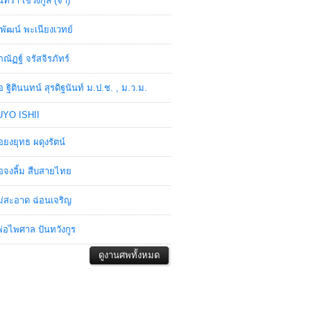
ินทรา เชวงกูล (จ๋า)
พัฒน์ พะเนียงเวทย์
ภณัฏฐ์ จรัสจิรภัทร์
อ ฐิตินนทน์ สุรดิฐนันท์ ม.ป.ช. , ม.ว.ม.
YO ISHII
อยงยุทธ ผดุงรัตน์
อจงลิ้ม สืบสายไทย
่สะอาด ฉ่อนเจริญ
่อไพศาล ปันทวังกูร