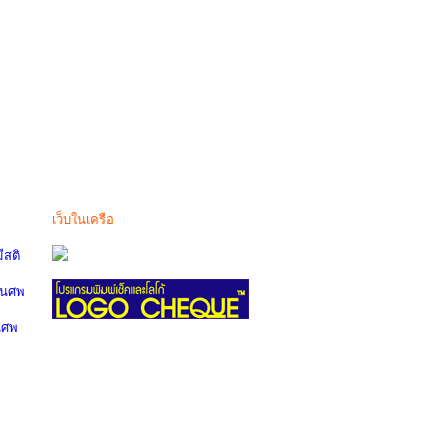
เว็บในเครือ
สติ
านศพ
นศพ