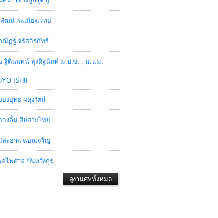
ินทรา เชวงกูล (จ๋า)
พัฒน์ พะเนียงเวทย์
ภณัฏฐ์ จรัสจิรภัทร์
อ ฐิตินนทน์ สุรดิฐนันท์ ม.ป.ช. , ม.ว.ม.
YO ISHII
อยงยุทธ ผดุงรัตน์
อจงลิ้ม สืบสายไทย
่สะอาด ฉ่อนเจริญ
่อไพศาล ปันทวังกูร