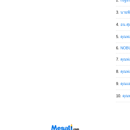
เขฐ์ม
นายพิ
อน.ศุ
คุณพ่
NOBU
คุณพ่
คุณพ่
คุณแม
คุณพ