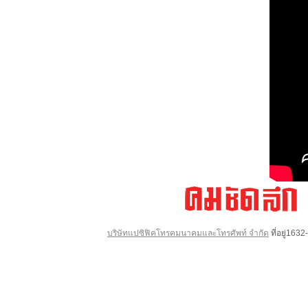
บริษัทแปซิฟิคโทรคมนาคมและโทรศัพท์ จำกัด
ที่อยู่16