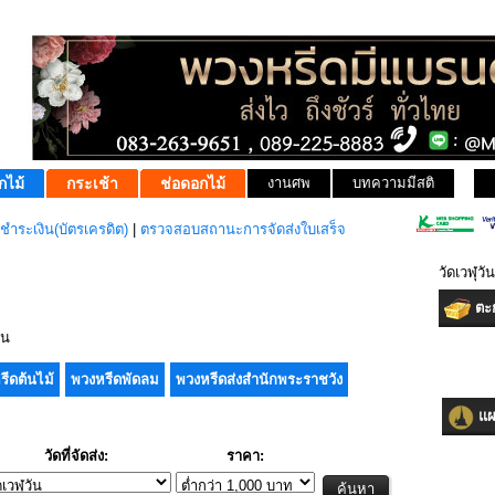
กไม้
กระเช้า
ช่อดอกไม้
งานศพ
บทความมีสติ
ชำระเงิน(บัตรเครดิต)
|
ตรวจสอบสถานะการจัดส่งใบเสร็จ
วัดเวฬุว
ตะก
ัน
รีดต้นไม้
พวงหรีดพัดลม
พวงหรีดส่งสำนักพระราชวัง
แผน
วัดที่จัดส่ง:
ราคา: