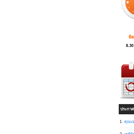
จั
8.30
ประกาศ
คุณแม