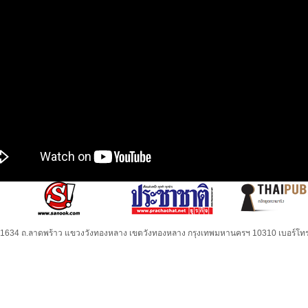
32-1634 ถ.ลาดพร้าว แขวงวังทองหลาง เขตวังทองหลาง กรุงเทพมหานครฯ 10310 เบอร์โทร