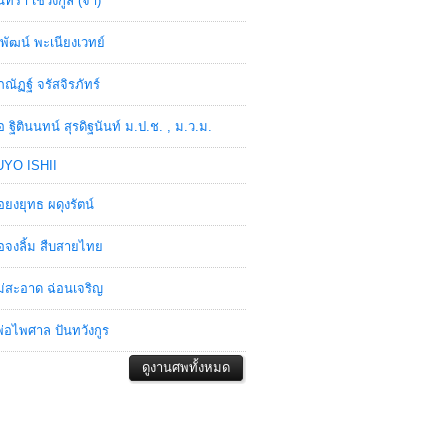
ินทรา เชวงกูล (จ๋า)
พัฒน์ พะเนียงเวทย์
ภณัฏฐ์ จรัสจิรภัทร์
อ ฐิตินนทน์ สุรดิฐนันท์ ม.ป.ช. , ม.ว.ม.
YO ISHII
อยงยุทธ ผดุงรัตน์
อจงลิ้ม สืบสายไทย
่สะอาด ฉ่อนเจริญ
่อไพศาล ปันทวังกูร