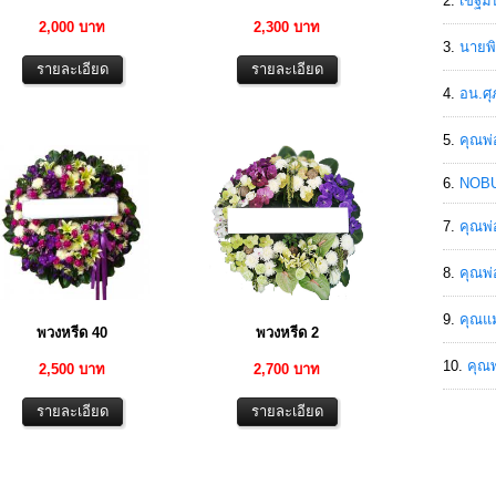
เขฐ์ม
2,000 บาท
2,300 บาท
นายพิ
อน.ศุ
คุณพ่
NOBU
คุณพ่
คุณพ่
คุณแม
พวงหรีด 40
พวงหรีด 2
คุณพ
2,500 บาท
2,700 บาท