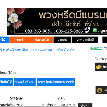
กไม้
กระเช้า
ช่อดอกไม้
งานศพ
บทความมีสติ
ชำระเงิน(บัตรเครดิต)
|
ตรวจสอบสถานะการจัดส่งใบเสร็จ
วัดเกาะร
ตะก
ีดดอกไม้สด
รีดต้นไม้
พวงหรีดพัดลม
พวงหรีดส่งสำนักพระราชวัง
แผน
วัดที่จัดส่ง:
ราคา: