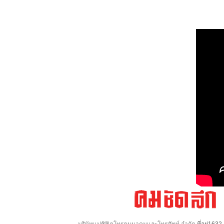
บริษัทแปซิฟิคโทรคมนาคมและโทรศัพท์ จำกัด
ที่อยู่16