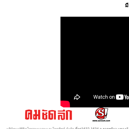
ม
บริษัทแปซิฟิคโทรคมนาคมและโทรศัพท์ จำกัด
ที่อยู่1632-1634 ถ.ลาดพร้าว แขวง