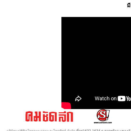
ม
บริษัทแปซิฟิคโทรคมนาคมและโทรศัพท์ จำกัด
ที่อยู่1632-1634 ถ.ลาดพร้าว แขวง