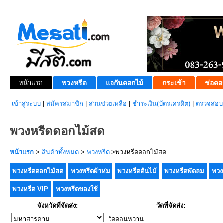
หน้าแรก
พวงหรีด
แจกันดอกไม้
กระเช้า
ช่อดอ
เข้าสู่ระบบ
|
สมัครสมาชิก
|
ส่วนช่วยเหลือ
|
ชำระเงิน(บัตรเครดิต)
|
ตรวจสอบส
พวงหรีดดอกไม้สด
หน้าแรก
>
สินค้าทั้งหมด
>
พวงหรีด
>พวงหรีดดอกไม้สด
พวงหรีดดอกไม้สด
พวงหรีดผ้าห่ม
พวงหรีดต้นไม้
พวงหรีดพัดลม
พวง
พวงหรีด VIP
พวงหรีดของใช้
จังหวัดที่จัดส่ง:
วัดที่จัดส่ง: