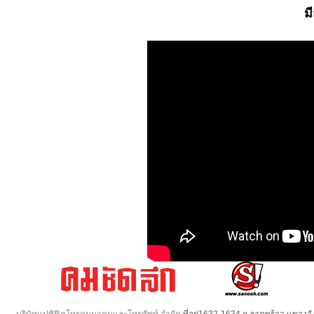
ม
บริษัทแปซิฟิคโทรคมนาคมและโทรศัพท์ จำกัด
ที่อยู่1632-1634 ถ.ลาดพร้าว แขวง