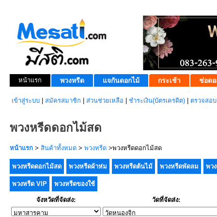
หน้าแรก
พวงหรีด
แจกันดอกไม้
กระเช้า
ช่อดอ
เข้าสู่ระบบ
|
สมัครสมาชิก
|
ส่วนช่วยเหลือ
|
ชำระเงิน(บัตรเครดิต)
|
ตรวจสอบส
พวงหรีดดอกไม้สด
หน้าแรก
>
สินค้าทั้งหมด
>
พวงหรีด
>พวงหรีดดอกไม้สด
พวงหรีดดอกไม้สด
พวงหรีดผ้าห่ม
พวงหรีดต้นไม้
พวงหรีดพัดลม
พวง
พวงหรีด VIP
พวงหรีดของใช้
จังหวัดที่จัดส่ง:
วัดที่จัดส่ง: