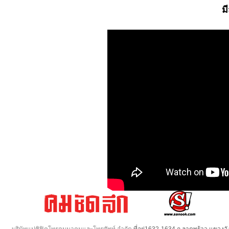
ม
บริษัทแปซิฟิคโทรคมนาคมและโทรศัพท์ จำกัด
ที่อยู่1632-1634 ถ.ลาดพร้าว แขวง