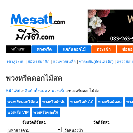
หน้าแรก
พวงหรีด
แจกันดอกไม้
กระเช้า
ช่อดอ
เข้าสู่ระบบ
|
สมัครสมาชิก
|
ส่วนช่วยเหลือ
|
ชำระเงิน(บัตรเครดิต)
|
ตรวจสอบส
พวงหรีดดอกไม้สด
หน้าแรก
>
สินค้าทั้งหมด
>
พวงหรีด
>พวงหรีดดอกไม้สด
พวงหรีดดอกไม้สด
พวงหรีดผ้าห่ม
พวงหรีดต้นไม้
พวงหรีดพัดลม
พวง
พวงหรีด VIP
พวงหรีดของใช้
จังหวัดที่จัดส่ง:
วัดที่จัดส่ง: