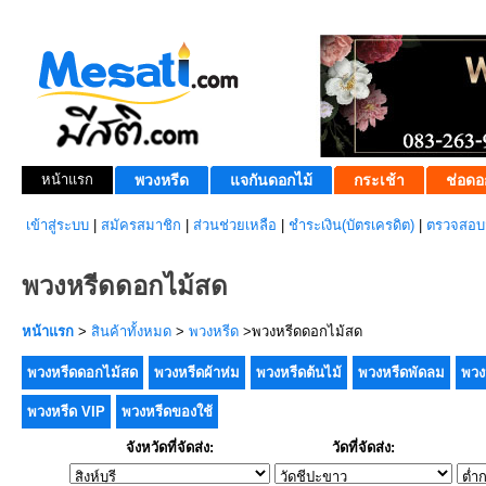
หน้าแรก
พวงหรีด
แจกันดอกไม้
กระเช้า
ช่อดอ
เข้าสู่ระบบ
|
สมัครสมาชิก
|
ส่วนช่วยเหลือ
|
ชำระเงิน(บัตรเครดิต)
|
ตรวจสอบส
พวงหรีดดอกไม้สด
หน้าแรก
>
สินค้าทั้งหมด
>
พวงหรีด
>พวงหรีดดอกไม้สด
พวงหรีดดอกไม้สด
พวงหรีดผ้าห่ม
พวงหรีดต้นไม้
พวงหรีดพัดลม
พวง
พวงหรีด VIP
พวงหรีดของใช้
จังหวัดที่จัดส่ง:
วัดที่จัดส่ง: