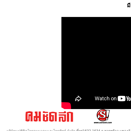
ม
บริษัทแปซิฟิคโทรคมนาคมและโทรศัพท์ จำกัด
ที่อยู่1632-1634 ถ.ลาดพร้าว แขวง