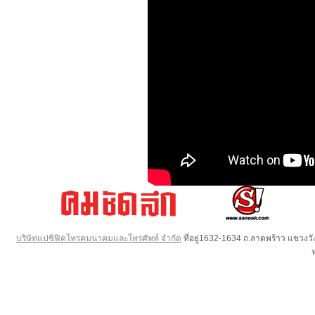
บริษัทแปซิฟิคโทรคมนาคมและโทรศัพท์ จำกัด
ที่อยู่1632-1634 ถ.ลาดพร้าว แขวง