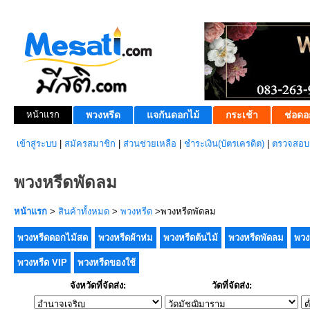
หน้าแรก
พวงหรีด
แจกันดอกไม้
กระเช้า
ช่อดอ
เข้าสู่ระบบ
|
สมัครสมาชิก
|
ส่วนช่วยเหลือ
|
ชำระเงิน(บัตรเครดิต)
|
ตรวจสอบส
พวงหรีดพัดลม
หน้าแรก
>
สินค้าทั้งหมด
>
พวงหรีด
>พวงหรีดพัดลม
พวงหรีดดอกไม้สด
พวงหรีดผ้าห่ม
พวงหรีดต้นไม้
พวงหรีดพัดลม
พวง
พวงหรีด VIP
พวงหรีดของใช้
จังหวัดที่จัดส่ง:
วัดที่จัดส่ง: