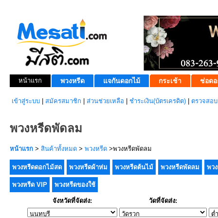
หน้าแรก
พวงหรีด
แจกันดอกไม้
กระเช้า
ช่อดอ
เข้าสู่ระบบ
|
สมัครสมาชิก
|
ส่วนช่วยเหลือ
|
ชำระเงิน(บัตรเครดิต)
|
ตรวจสอบส
พวงหรีดพัดลม
หน้าแรก
>
สินค้าทั้งหมด
>
พวงหรีด
>พวงหรีดพัดลม
พวงหรีดดอกไม้สด
พวงหรีดผ้าห่ม
พวงหรีดต้นไม้
พวงหรีดพัดลม
พวง
พวงหรีด VIP
พวงหรีดของใช้
จังหวัดที่จัดส่ง:
วัดที่จัดส่ง: