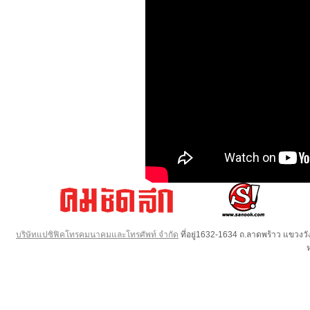
บริษัทแปซิฟิคโทรคมนาคมและโทรศัพท์ จำกัด
ที่อยู่1632-1634 ถ.ลาดพร้าว แขวง