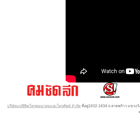
บริษัทแปซิฟิคโทรคมนาคมและโทรศัพท์ จำกัด
ที่อยู่1632-1634 ถ.ลาดพร้าว แขวง