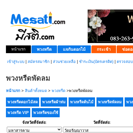
หน้าแรก
พวงหรีด
แจกันดอกไม้
กระเช้า
ช่อดอ
เข้าสู่ระบบ
|
สมัครสมาชิก
|
ส่วนช่วยเหลือ
|
ชำระเงิน(บัตรเครดิต)
|
ตรวจสอบส
พวงหรีดพัดลม
หน้าแรก
>
สินค้าทั้งหมด
>
พวงหรีด
>พวงหรีดพัดลม
พวงหรีดดอกไม้สด
พวงหรีดผ้าห่ม
พวงหรีดต้นไม้
พวงหรีดพัดลม
พวง
พวงหรีด VIP
พวงหรีดของใช้
จังหวัดที่จัดส่ง:
วัดที่จัดส่ง: