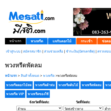
หน้าแรก
พวงหรีด
แจกันดอกไม้
กระเช้า
ช่อดอ
เข้าสู่ระบบ
|
สมัครสมาชิก
|
ส่วนช่วยเหลือ
|
ชำระเงิน(บัตรเครดิต)
|
ตรวจสอบส
พวงหรีดพัดลม
หน้าแรก
>
สินค้าทั้งหมด
>
พวงหรีด
>พวงหรีดพัดลม
พวงหรีดดอกไม้สด
พวงหรีดผ้าห่ม
พวงหรีดต้นไม้
พวงหรีดพัดลม
พวง
พวงหรีด VIP
พวงหรีดของใช้
จังหวัดที่จัดส่ง:
วัดที่จัดส่ง: