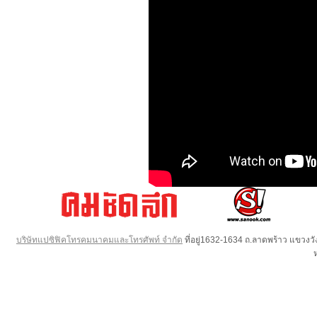
บริษัทแปซิฟิคโทรคมนาคมและโทรศัพท์ จำกัด
ที่อยู่1632-1634 ถ.ลาดพร้าว แขวง