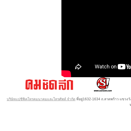
บริษัทแปซิฟิคโทรคมนาคมและโทรศัพท์ จำกัด
ที่อยู่1632-1634 ถ.ลาดพร้าว แขวง