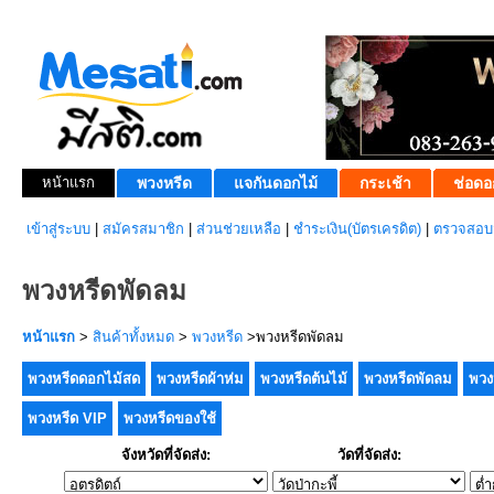
หน้าแรก
พวงหรีด
แจกันดอกไม้
กระเช้า
ช่อดอ
เข้าสู่ระบบ
|
สมัครสมาชิก
|
ส่วนช่วยเหลือ
|
ชำระเงิน(บัตรเครดิต)
|
ตรวจสอบส
พวงหรีดพัดลม
หน้าแรก
>
สินค้าทั้งหมด
>
พวงหรีด
>พวงหรีดพัดลม
พวงหรีดดอกไม้สด
พวงหรีดผ้าห่ม
พวงหรีดต้นไม้
พวงหรีดพัดลม
พวง
พวงหรีด VIP
พวงหรีดของใช้
จังหวัดที่จัดส่ง:
วัดที่จัดส่ง: