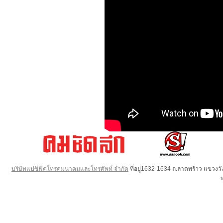
บริษัทแปซิฟิคโทรคมนาคมและโทรศัพท์ จำกัด
ที่อยู่1632-1634 ถ.ลาดพร้าว แขวง