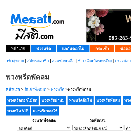
หน้าแรก
พวงหรีด
แจกันดอกไม้
กระเช้า
ช่อดอ
เข้าสู่ระบบ
|
สมัครสมาชิก
|
ส่วนช่วยเหลือ
|
ชำระเงิน(บัตรเครดิต)
|
ตรวจสอบส
พวงหรีดพัดลม
หน้าแรก
>
สินค้าทั้งหมด
>
พวงหรีด
>พวงหรีดพัดลม
พวงหรีดดอกไม้สด
พวงหรีดผ้าห่ม
พวงหรีดต้นไม้
พวงหรีดพัดลม
พวง
พวงหรีด VIP
พวงหรีดของใช้
จังหวัดที่จัดส่ง:
วัดที่จัดส่ง: