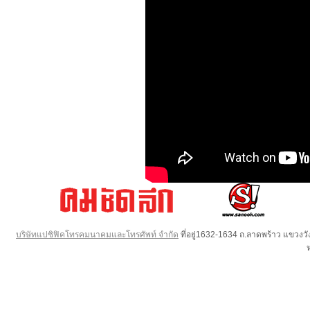
บริษัทแปซิฟิคโทรคมนาคมและโทรศัพท์ จำกัด
ที่อยู่1632-1634 ถ.ลาดพร้าว แขวง