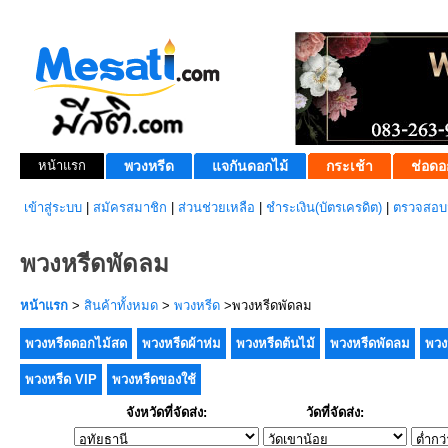
หน้าแรก
พวงหรีด
แจกันดอกไม้
กระเช้า
ช่อดอ
เข้าสู่ระบบ
|
สมัครสมาชิก
|
ส่วนช่วยเหลือ
|
ชำระเงิน(บัตรเครดิต)
|
ตรวจสอบส
พวงหรีดพัดลม
หน้าแรก
>
สินค้าทั้งหมด
>
พวงหรีด
>พวงหรีดพัดลม
พวงหรีดดอกไม้สด
พวงหรีดผ้าห่ม
พวงหรีดต้นไม้
พวงหรีดพัดลม
พวง
พวงหรีด VIP
พวงหรีดของใช้
จังหวัดที่จัดส่ง:
วัดที่จัดส่ง: