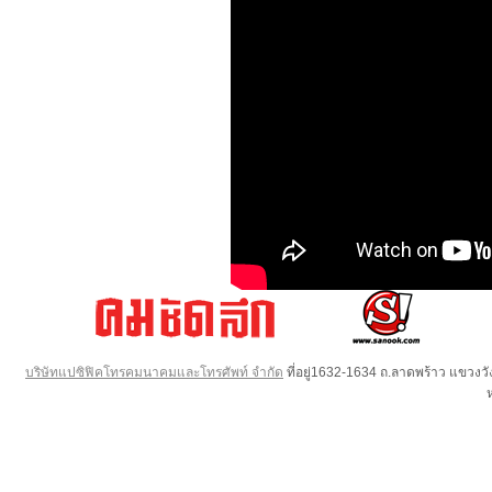
บริษัทแปซิฟิคโทรคมนาคมและโทรศัพท์ จำกัด
ที่อยู่1632-1634 ถ.ลาดพร้าว แขวง