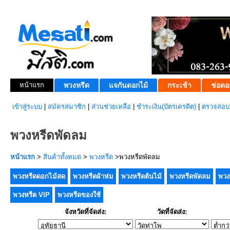
หน้าแรก
พวงหรีด
แจกันดอกไม้
กระเช้า
ช่อดอ
เข้าสู่ระบบ
|
สมัครสมาชิก
|
ส่วนช่วยเหลือ
|
ชำระเงิน(บัตรเครดิต)
|
ตรวจสอบส
พวงหรีดพัดลม
หน้าแรก
>
สินค้าทั้งหมด
>
พวงหรีด
>พวงหรีดพัดลม
พวงหรีดดอกไม้สด
พวงหรีดผ้าห่ม
พวงหรีดต้นไม้
พวงหรีดพัดลม
พวง
พวงหรีด VIP
พวงหรีดของใช้
จังหวัดที่จัดส่ง:
วัดที่จัดส่ง: