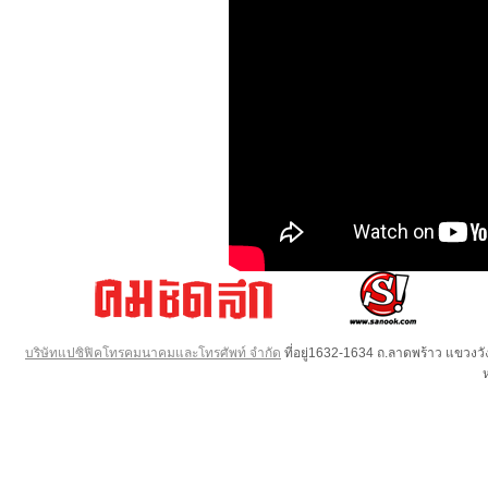
บริษัทแปซิฟิคโทรคมนาคมและโทรศัพท์ จำกัด
ที่อยู่1632-1634 ถ.ลาดพร้าว แขวง