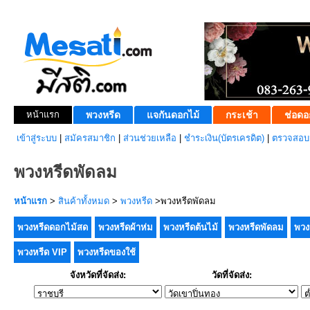
หน้าแรก
พวงหรีด
แจกันดอกไม้
กระเช้า
ช่อดอ
เข้าสู่ระบบ
|
สมัครสมาชิก
|
ส่วนช่วยเหลือ
|
ชำระเงิน(บัตรเครดิต)
|
ตรวจสอบส
พวงหรีดพัดลม
หน้าแรก
>
สินค้าทั้งหมด
>
พวงหรีด
>พวงหรีดพัดลม
พวงหรีดดอกไม้สด
พวงหรีดผ้าห่ม
พวงหรีดต้นไม้
พวงหรีดพัดลม
พวง
พวงหรีด VIP
พวงหรีดของใช้
จังหวัดที่จัดส่ง:
วัดที่จัดส่ง: