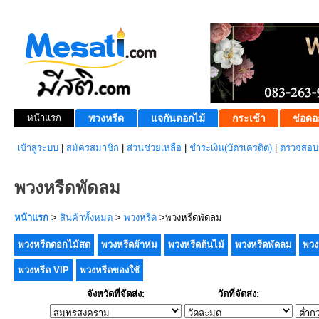
หน้าแรก
พวงหรีด
แจกันดอกไม้
กระเช้า
ช่อดอ
เข้าสู่ระบบ
|
สมัครสมาชิก
|
ส่วนช่วยเหลือ
|
ชำระเงิน(บัตรเครดิต)
|
ตรวจสอบส
พวงหรีดพัดลม
หน้าแรก
>
สินค้าทั้งหมด
>
พวงหรีด
>พวงหรีดพัดลม
พวงหรีดดอกไม้สด
พวงหรีดผ้าห่ม
พวงหรีดต้นไม้
พวงหรีดพัดลม
พวง
พวงหรีด VIP
พวงหรีดของใช้
จังหวัดที่จัดส่ง:
วัดที่จัดส่ง: