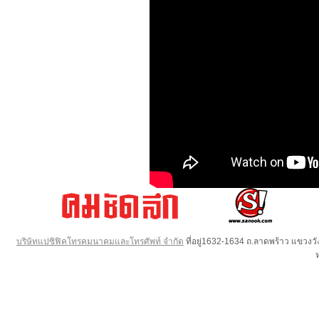
บริษัทแปซิฟิคโทรคมนาคมและโทรศัพท์ จำกัด
ที่อยู่1632-1634 ถ.ลาดพร้าว แขวง