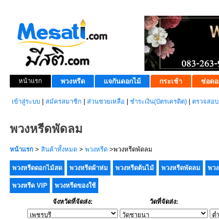
หน้าแรก
พวงหรีด
แจกันดอกไม้
กระเช้า
ช่อดอ
เข้าสู่ระบบ
|
สมัครสมาชิก
|
ส่วนช่วยเหลือ
|
ชำระเงิน(บัตรเครดิต)
|
ตรวจสอบส
พวงหรีดพัดลม
หน้าแรก
>
สินค้าทั้งหมด
>
พวงหรีด
>พวงหรีดพัดลม
พวงหรีดดอกไม้สด
พวงหรีดผ้าห่ม
พวงหรีดต้นไม้
พวงหรีดพัดลม
พวง
พวงหรีด VIP
พวงหรีดของใช้
จังหวัดที่จัดส่ง:
วัดที่จัดส่ง: