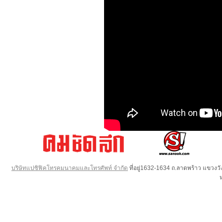
บริษัทแปซิฟิคโทรคมนาคมและโทรศัพท์ จำกัด
ที่อยู่1632-1634 ถ.ลาดพร้าว แขวง