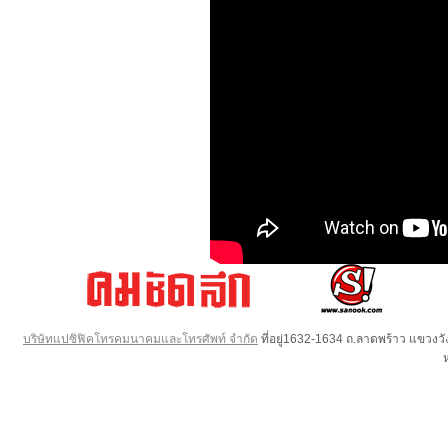
บริษัทแปซิฟิคโทรคมนาคมและโทรศัพท์ จำกัด
ที่อยู่1632-1634 ถ.ลาดพร้าว แขวง