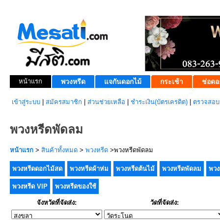
หน้าแรก
พวงหรีด
แจกันดอกไม้
กระเช้า
ช่อดอ
เข้าสู่ระบบ
|
สมัครสมาชิก
|
ส่วนช่วยเหลือ
|
ชำระเงิน(บัตรเครดิต)
|
ตรวจสอบส
พวงหรีดพัดลม
หน้าแรก
>
สินค้าทั้งหมด
>
พวงหรีด
>พวงหรีดพัดลม
พวงหรีดดอกไม้สด
พวงหรีดผ้าห่ม
พวงหรีดต้นไม้
พวงหรีดพัดลม
พวง
พวงหรีด VIP
พวงหรีดของใช้
จังหวัดที่จัดส่ง:
วัดที่จัดส่ง: