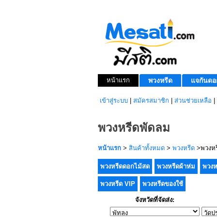
หน้าแรก
พวงหรีด
แจกันดอ
เข้าสู่ระบบ
|
สมัครสมาชิก
|
ส่วนช่วยเหลือ
|
พวงหรีดพัดลม
หน้าแรก
>
สินค้าทั้งหมด
>
พวงหรีด
>พวงหร
พวงหรีดดอกไม้สด
พวงหรีดผ้าห่ม
พวงห
พวงหรีด VIP
พวงหรีดของใช้
จังหวัดที่จัดส่ง: