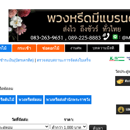
กไม้
กระเช้า
ช่อดอกไม้
งานศพ
บทความมีสติ
ชำระเงิน(บัตรเครดิต)
|
ตรวจสอบสถานะการจัดส่งใบเสร็จ
วัดประดู
ตะก
ีดพัดลม
รีดต้นไม้
พวงหรีดพัดลม
พวงหรีดส่งสำนักพระราชวัง
แผน
วัดที่จัดส่ง:
ราคา: