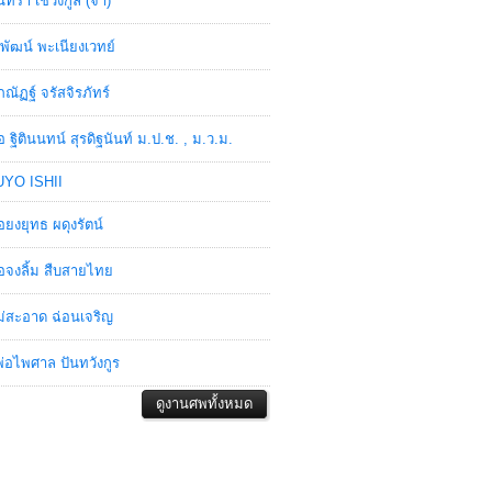
ินทรา เชวงกูล (จ๋า)
พัฒน์ พะเนียงเวทย์
ภณัฏฐ์ จรัสจิรภัทร์
อ ฐิตินนทน์ สุรดิฐนันท์ ม.ป.ช. , ม.ว.ม.
YO ISHII
อยงยุทธ ผดุงรัตน์
อจงลิ้ม สืบสายไทย
่สะอาด ฉ่อนเจริญ
่อไพศาล ปันทวังกูร