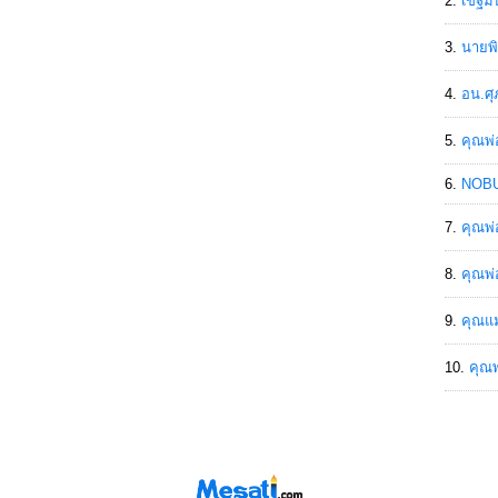
เขฐ์ม
นายพิ
อน.ศุ
คุณพ่
NOBU
คุณพ่
คุณพ่
คุณแม
คุณพ