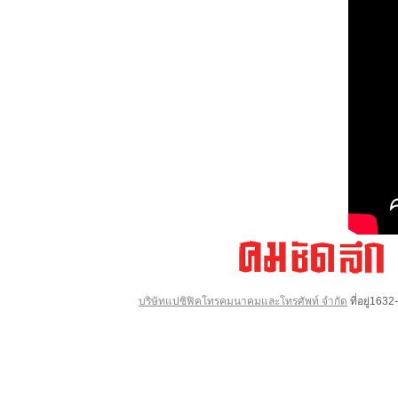
บริษัทแปซิฟิคโทรคมนาคมและโทรศัพท์ จำกัด
ที่อยู่16