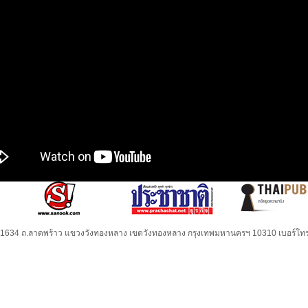
32-1634 ถ.ลาดพร้าว แขวงวังทองหลาง เขตวังทองหลาง กรุงเทพมหานครฯ 10310 เบอร์โทร