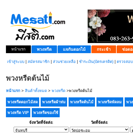
หน้าแรก
พวงหรีด
แจกันดอกไม้
กระเช้า
ช่อดอ
เข้าสู่ระบบ
|
สมัครสมาชิก
|
ส่วนช่วยเหลือ
|
ชำระเงิน(บัตรเครดิต)
|
ตรวจสอบส
พวงหรีดต้นไม้
หน้าแรก
>
สินค้าทั้งหมด
>
พวงหรีด
>พวงหรีดต้นไม้
พวงหรีดดอกไม้สด
พวงหรีดผ้าห่ม
พวงหรีดต้นไม้
พวงหรีดพัดลม
พวง
พวงหรีด VIP
พวงหรีดของใช้
จังหวัดที่จัดส่ง:
วัดที่จัดส่ง: