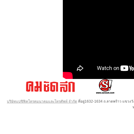
บริษัทแปซิฟิคโทรคมนาคมและโทรศัพท์ จำกัด
ที่อยู่1632-1634 ถ.ลาดพร้าว แขวง