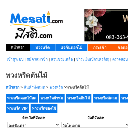
หน้าแรก
พวงหรีด
แจกันดอกไม้
กระเช้า
ช่อดอ
เข้าสู่ระบบ
|
สมัครสมาชิก
|
ส่วนช่วยเหลือ
|
ชำระเงิน(บัตรเครดิต)
|
ตรวจสอบส
พวงหรีดต้นไม้
หน้าแรก
>
สินค้าทั้งหมด
>
พวงหรีด
>พวงหรีดต้นไม้
พวงหรีดดอกไม้สด
พวงหรีดผ้าห่ม
พวงหรีดต้นไม้
พวงหรีดพัดลม
พวง
พวงหรีด VIP
พวงหรีดของใช้
จังหวัดที่จัดส่ง:
วัดที่จัดส่ง: