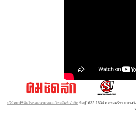
บริษัทแปซิฟิคโทรคมนาคมและโทรศัพท์ จำกัด
ที่อยู่1632-1634 ถ.ลาดพร้าว แขวง