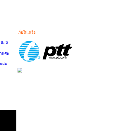
ม
เว็บในเครือ
มีสติ
งานศพ
านศพ
ป