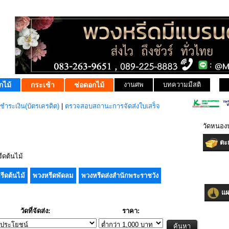
กไม้
กระเช้า
ช่อดอกไม้
งานศพ
บทความมีสติ
ชำระเงิน(บัตรเครดิต)
|
ตรวจสอบสถานะการจัดส่งใบเสร็จ
วัดหนองป
ตะก
ดต้นไม้
รีดต้นไม้
พวงหรีดพัดลม
พวงหรีดส่งสำนักพระราชวัง
แผน
วัดที่จัดส่ง:
ราคา: