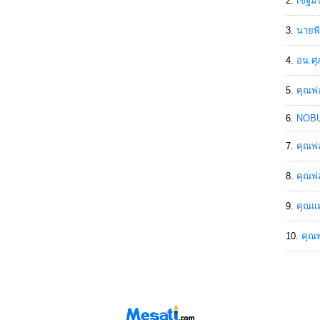
เขฐ์ม
นายพิ
อน.ศุ
คุณพ่
NOBU
คุณพ่
คุณพ่
คุณแม
คุณพ