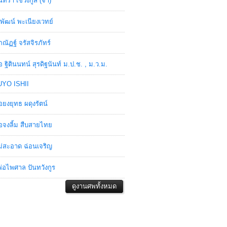
ินทรา เชวงกูล (จ๋า)
พัฒน์ พะเนียงเวทย์
ภณัฏฐ์ จรัสจิรภัทร์
อ ฐิตินนทน์ สุรดิฐนันท์ ม.ป.ช. , ม.ว.ม.
YO ISHII
อยงยุทธ ผดุงรัตน์
อจงลิ้ม สืบสายไทย
่สะอาด ฉ่อนเจริญ
่อไพศาล ปันทวังกูร