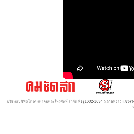
บริษัทแปซิฟิคโทรคมนาคมและโทรศัพท์ จำกัด
ที่อยู่1632-1634 ถ.ลาดพร้าว แขวง