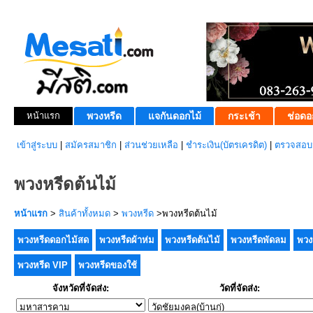
หน้าแรก
พวงหรีด
แจกันดอกไม้
กระเช้า
ช่อดอ
เข้าสู่ระบบ
|
สมัครสมาชิก
|
ส่วนช่วยเหลือ
|
ชำระเงิน(บัตรเครดิต)
|
ตรวจสอบส
พวงหรีดต้นไม้
หน้าแรก
>
สินค้าทั้งหมด
>
พวงหรีด
>พวงหรีดต้นไม้
พวงหรีดดอกไม้สด
พวงหรีดผ้าห่ม
พวงหรีดต้นไม้
พวงหรีดพัดลม
พวง
พวงหรีด VIP
พวงหรีดของใช้
จังหวัดที่จัดส่ง:
วัดที่จัดส่ง: