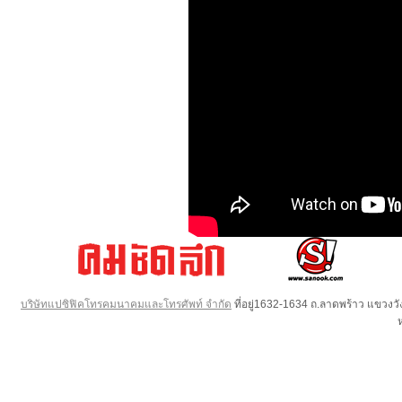
บริษัทแปซิฟิคโทรคมนาคมและโทรศัพท์ จำกัด
ที่อยู่1632-1634 ถ.ลาดพร้าว แขวง