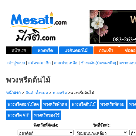
หน้าแรก
พวงหรีด
แจกันดอกไม้
กระเช้า
ช่อดอ
เข้าสู่ระบบ
|
สมัครสมาชิก
|
ส่วนช่วยเหลือ
|
ชำระเงิน(บัตรเครดิต)
|
ตรวจสอบส
พวงหรีดต้นไม้
หน้าแรก
>
สินค้าทั้งหมด
>
พวงหรีด
>พวงหรีดต้นไม้
พวงหรีดดอกไม้สด
พวงหรีดผ้าห่ม
พวงหรีดต้นไม้
พวงหรีดพัดลม
พวง
พวงหรีด VIP
พวงหรีดของใช้
จังหวัดที่จัดส่ง:
วัดที่จัดส่ง: