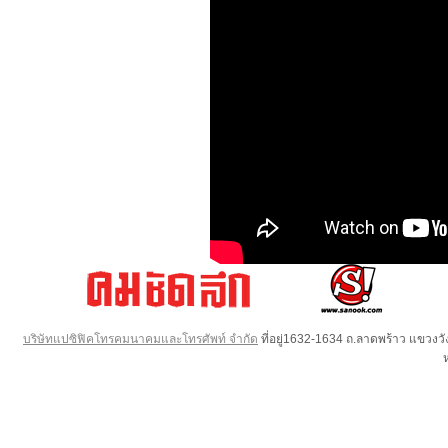
บริษัทแปซิฟิคโทรคมนาคมและโทรศัพท์ จำกัด
ที่อยู่1632-1634 ถ.ลาดพร้าว แขวง