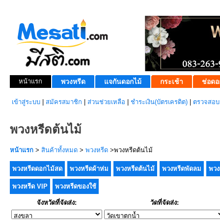
หน้าแรก
พวงหรีด
แจกันดอกไม้
กระเช้า
ช่อดอ
เข้าสู่ระบบ
|
สมัครสมาชิก
|
ส่วนช่วยเหลือ
|
ชำระเงิน(บัตรเครดิต)
|
ตรวจสอบส
พวงหรีดต้นไม้
หน้าแรก
>
สินค้าทั้งหมด
>
พวงหรีด
>พวงหรีดต้นไม้
พวงหรีดดอกไม้สด
พวงหรีดผ้าห่ม
พวงหรีดต้นไม้
พวงหรีดพัดลม
พวง
พวงหรีด VIP
พวงหรีดของใช้
จังหวัดที่จัดส่ง:
วัดที่จัดส่ง: