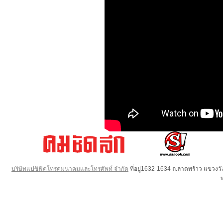
บริษัทแปซิฟิคโทรคมนาคมและโทรศัพท์ จำกัด
ที่อยู่1632-1634 ถ.ลาดพร้าว แขวง