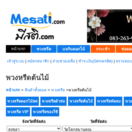
หน้าแรก
พวงหรีด
แจกันดอกไม้
กระเช้า
ช่อดอ
เข้าสู่ระบบ
|
สมัครสมาชิก
|
ส่วนช่วยเหลือ
|
ชำระเงิน(บัตรเครดิต)
|
ตรวจสอบส
พวงหรีดต้นไม้
หน้าแรก
>
สินค้าทั้งหมด
>
พวงหรีด
>พวงหรีดต้นไม้
พวงหรีดดอกไม้สด
พวงหรีดผ้าห่ม
พวงหรีดต้นไม้
พวงหรีดพัดลม
พวง
พวงหรีด VIP
พวงหรีดของใช้
จังหวัดที่จัดส่ง:
วัดที่จัดส่ง: