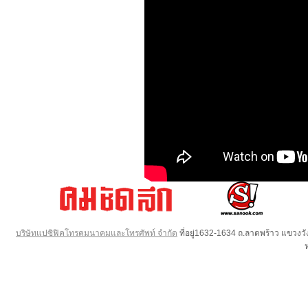
บริษัทแปซิฟิคโทรคมนาคมและโทรศัพท์ จำกัด
ที่อยู่1632-1634 ถ.ลาดพร้าว แขวง