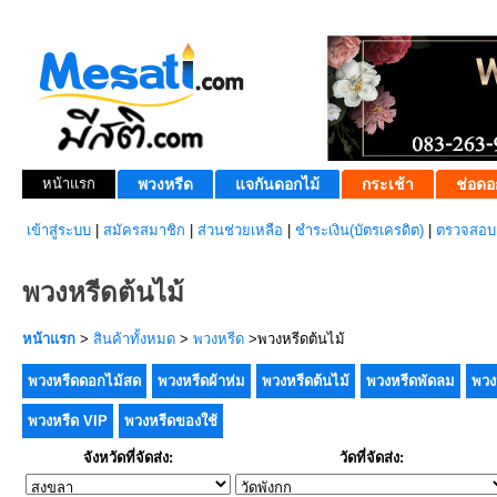
หน้าแรก
พวงหรีด
แจกันดอกไม้
กระเช้า
ช่อดอ
เข้าสู่ระบบ
|
สมัครสมาชิก
|
ส่วนช่วยเหลือ
|
ชำระเงิน(บัตรเครดิต)
|
ตรวจสอบส
พวงหรีดต้นไม้
หน้าแรก
>
สินค้าทั้งหมด
>
พวงหรีด
>พวงหรีดต้นไม้
พวงหรีดดอกไม้สด
พวงหรีดผ้าห่ม
พวงหรีดต้นไม้
พวงหรีดพัดลม
พวง
พวงหรีด VIP
พวงหรีดของใช้
จังหวัดที่จัดส่ง:
วัดที่จัดส่ง: