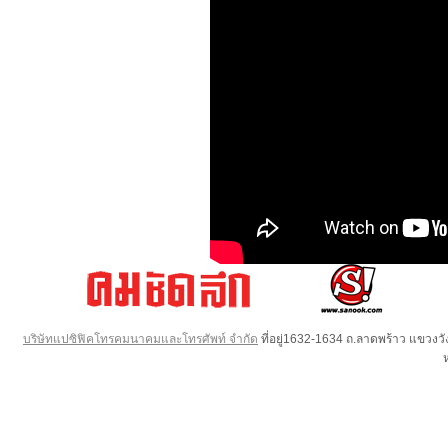
บริษัทแปซิฟิคโทรคมนาคมและโทรศัพท์ จำกัด
ที่อยู่1632-1634 ถ.ลาดพร้าว แขวง