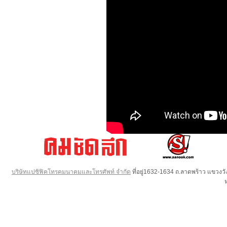
บริษัทแปซิฟิคโทรคมนาคมและโทรศัพท์ จำกัด
ที่อยู่1632-1634 ถ.ลาดพร้าว แขวง