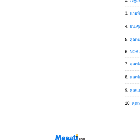
เขฐ์ม
นายพิ
อน.ศุ
คุณพ่
NOBU
คุณพ่
คุณพ่
คุณแม
คุณพ