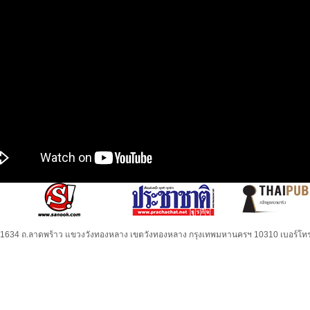
32-1634 ถ.ลาดพร้าว แขวงวังทองหลาง เขตวังทองหลาง กรุงเทพมหานครฯ 10310 เบอร์โทร