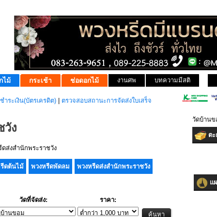
กไม้
กระเช้า
ช่อดอกไม้
งานศพ
บทความมีสติ
ชำระเงิน(บัตรเครดิต)
|
ตรวจสอบสถานะการจัดส่งใบเสร็จ
วัดบ้าน
วัง
ตะก
ดส่งสำนักพระราชวัง
รีดต้นไม้
พวงหรีดพัดลม
พวงหรีดส่งสำนักพระราชวัง
แผน
วัดที่จัดส่ง:
ราคา: