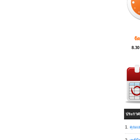
จั
8.30
ประกาศ
คุณแม