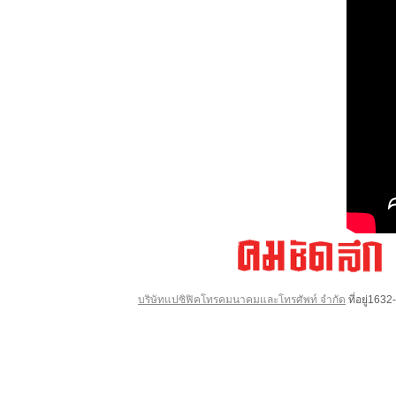
บริษัทแปซิฟิคโทรคมนาคมและโทรศัพท์ จำกัด
ที่อยู่16