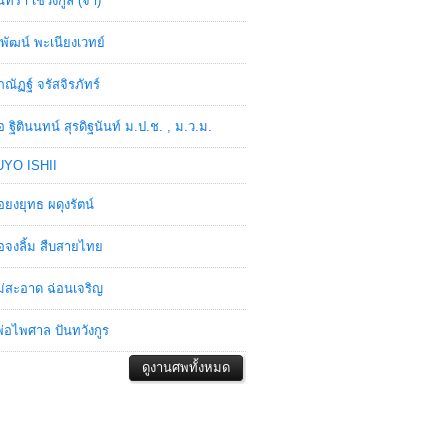
ินทรา เชวงกูล (จ๋า)
พัฒน์ พะเนียงเวทย์
ภณัฏฐ์ จรัสจิรภัทร์
อ ฐิตินนทน์ สุรดิฐนันท์ ม.ป.ช. , ม.ว.ม.
YO ISHII
อยงยุทธ ผดุงรัตน์
อจงลิ้ม สืบสายไทย
่สะอาด ฉ่อนเจริญ
่อไพศาล ปันทวังกูร