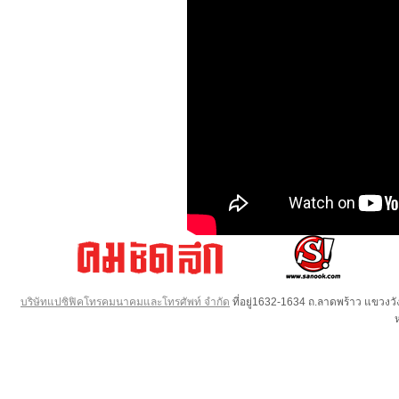
บริษัทแปซิฟิคโทรคมนาคมและโทรศัพท์ จำกัด
ที่อยู่1632-1634 ถ.ลาดพร้าว แขวง