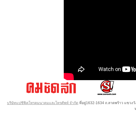
บริษัทแปซิฟิคโทรคมนาคมและโทรศัพท์ จำกัด
ที่อยู่1632-1634 ถ.ลาดพร้าว แขวง