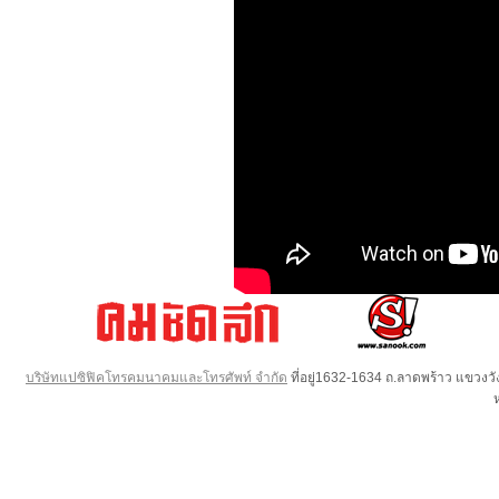
บริษัทแปซิฟิคโทรคมนาคมและโทรศัพท์ จำกัด
ที่อยู่1632-1634 ถ.ลาดพร้าว แขวง