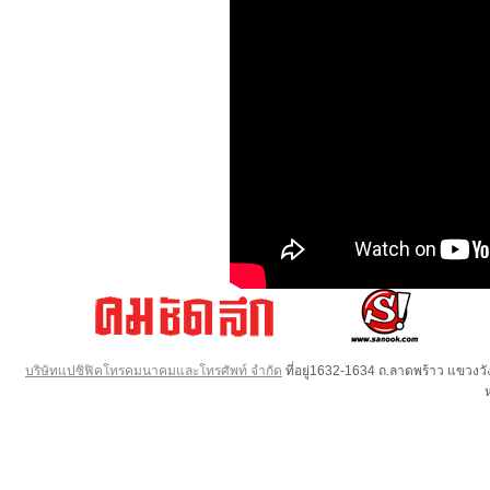
บริษัทแปซิฟิคโทรคมนาคมและโทรศัพท์ จำกัด
ที่อยู่1632-1634 ถ.ลาดพร้าว แขวง