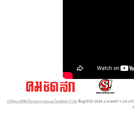
บริษัทแปซิฟิคโทรคมนาคมและโทรศัพท์ จำกัด
ที่อยู่1632-1634 ถ.ลาดพร้าว แขวง