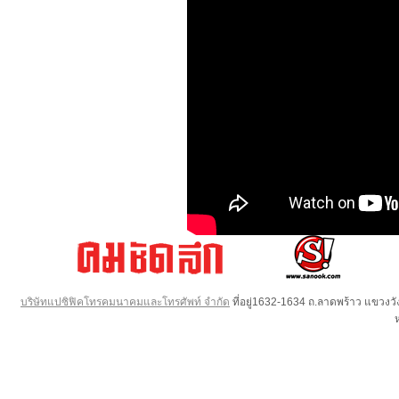
บริษัทแปซิฟิคโทรคมนาคมและโทรศัพท์ จำกัด
ที่อยู่1632-1634 ถ.ลาดพร้าว แขวง