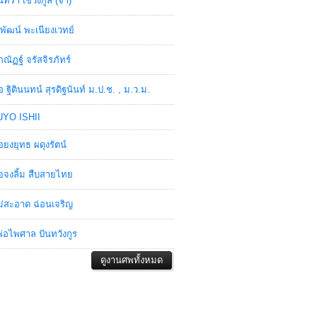
ินทรา เชวงกูล (จ๋า)
พัฒน์ พะเนียงเวทย์
ภณัฏฐ์ จรัสจิรภัทร์
อ ฐิตินนทน์ สุรดิฐนันท์ ม.ป.ช. , ม.ว.ม.
YO ISHII
อยงยุทธ ผดุงรัตน์
อจงลิ้ม สืบสายไทย
่สะอาด ฉ่อนเจริญ
่อไพศาล ปันทวังกูร