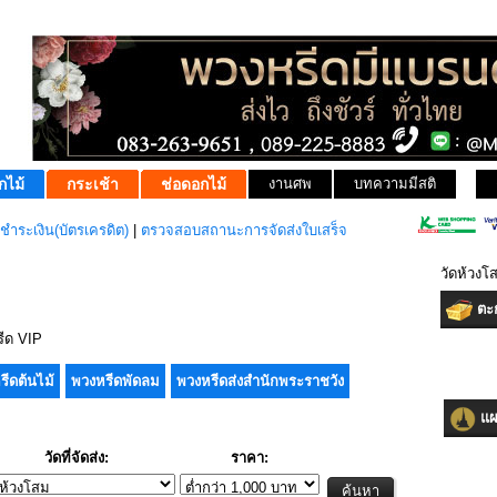
กไม้
กระเช้า
ช่อดอกไม้
งานศพ
บทความมีสติ
ชำระเงิน(บัตรเครดิต)
|
ตรวจสอบสถานะการจัดส่งใบเสร็จ
วัดห้วงโ
ตะก
ีด VIP
รีดต้นไม้
พวงหรีดพัดลม
พวงหรีดส่งสำนักพระราชวัง
แผน
วัดที่จัดส่ง:
ราคา: