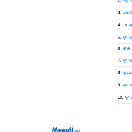
เขฐ์ม
นายพิ
อน.ศุ
คุณพ่
NOBU
คุณพ่
คุณพ่
คุณแม
คุณพ