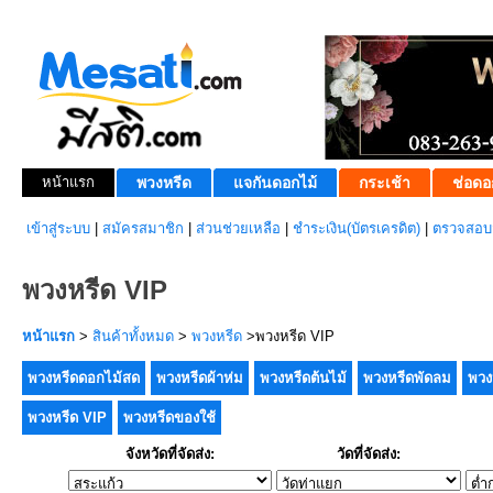
หน้าแรก
พวงหรีด
แจกันดอกไม้
กระเช้า
ช่อดอ
เข้าสู่ระบบ
|
สมัครสมาชิก
|
ส่วนช่วยเหลือ
|
ชำระเงิน(บัตรเครดิต)
|
ตรวจสอบส
พวงหรีด VIP
หน้าแรก
>
สินค้าทั้งหมด
>
พวงหรีด
>พวงหรีด VIP
พวงหรีดดอกไม้สด
พวงหรีดผ้าห่ม
พวงหรีดต้นไม้
พวงหรีดพัดลม
พวง
พวงหรีด VIP
พวงหรีดของใช้
จังหวัดที่จัดส่ง:
วัดที่จัดส่ง: