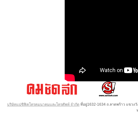
บริษัทแปซิฟิคโทรคมนาคมและโทรศัพท์ จำกัด
ที่อยู่1632-1634 ถ.ลาดพร้าว แขวง