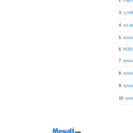
เขฐ์ม
นายพิ
อน.ศุ
คุณพ่
NOBU
คุณพ่
คุณพ่
คุณแม
คุณพ