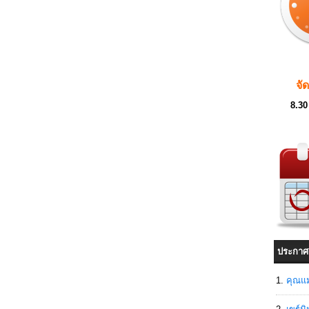
จั
8.30
ประกาศ
คุณแม