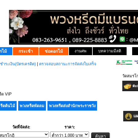
กไม้
กระเช้า
ช่อดอกไม้
งานศพ
บทความมีสติ
ชำระเงิน(บัตรเครดิต)
|
ตรวจสอบสถานะการจัดส่งใบเสร็จ
วัดสมรโ
ตะก
ีด VIP
รีดต้นไม้
พวงหรีดพัดลม
พวงหรีดส่งสำนักพระราชวัง
แผน
วัดที่จัดส่ง:
ราคา: