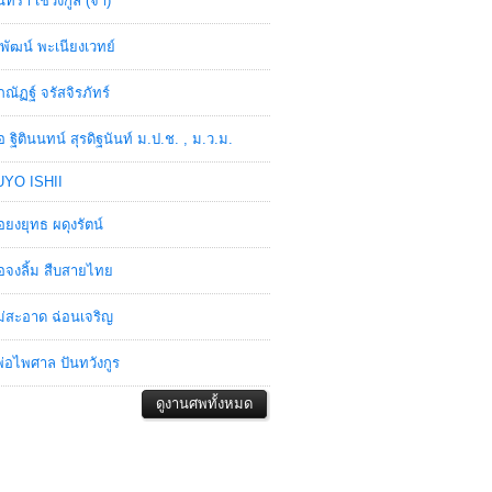
ินทรา เชวงกูล (จ๋า)
พัฒน์ พะเนียงเวทย์
ภณัฏฐ์ จรัสจิรภัทร์
อ ฐิตินนทน์ สุรดิฐนันท์ ม.ป.ช. , ม.ว.ม.
YO ISHII
อยงยุทธ ผดุงรัตน์
อจงลิ้ม สืบสายไทย
่สะอาด ฉ่อนเจริญ
่อไพศาล ปันทวังกูร