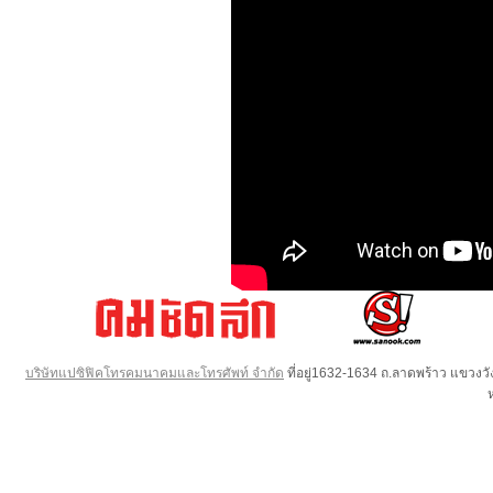
บริษัทแปซิฟิคโทรคมนาคมและโทรศัพท์ จำกัด
ที่อยู่1632-1634 ถ.ลาดพร้าว แขวง