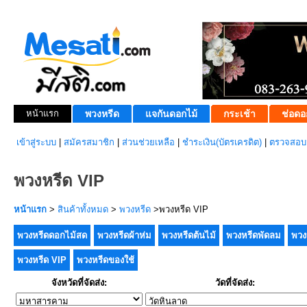
หน้าแรก
พวงหรีด
แจกันดอกไม้
กระเช้า
ช่อดอ
เข้าสู่ระบบ
|
สมัครสมาชิก
|
ส่วนช่วยเหลือ
|
ชำระเงิน(บัตรเครดิต)
|
ตรวจสอบส
พวงหรีด VIP
หน้าแรก
>
สินค้าทั้งหมด
>
พวงหรีด
>พวงหรีด VIP
พวงหรีดดอกไม้สด
พวงหรีดผ้าห่ม
พวงหรีดต้นไม้
พวงหรีดพัดลม
พวง
พวงหรีด VIP
พวงหรีดของใช้
จังหวัดที่จัดส่ง:
วัดที่จัดส่ง: