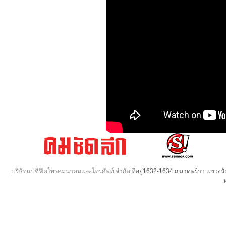
บริษัทแปซิฟิคโทรคมนาคมและโทรศัพท์ จำกัด
ที่อยู่1632-1634 ถ.ลาดพร้าว แขวง