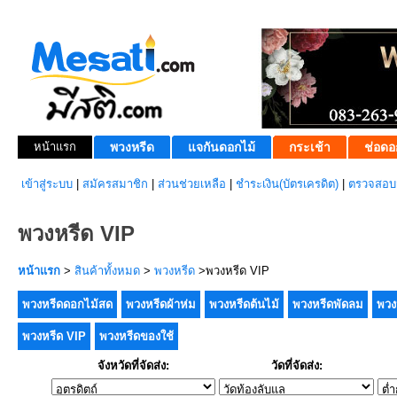
หน้าแรก
พวงหรีด
แจกันดอกไม้
กระเช้า
ช่อดอ
เข้าสู่ระบบ
|
สมัครสมาชิก
|
ส่วนช่วยเหลือ
|
ชำระเงิน(บัตรเครดิต)
|
ตรวจสอบส
พวงหรีด VIP
หน้าแรก
>
สินค้าทั้งหมด
>
พวงหรีด
>พวงหรีด VIP
พวงหรีดดอกไม้สด
พวงหรีดผ้าห่ม
พวงหรีดต้นไม้
พวงหรีดพัดลม
พวง
พวงหรีด VIP
พวงหรีดของใช้
จังหวัดที่จัดส่ง:
วัดที่จัดส่ง: