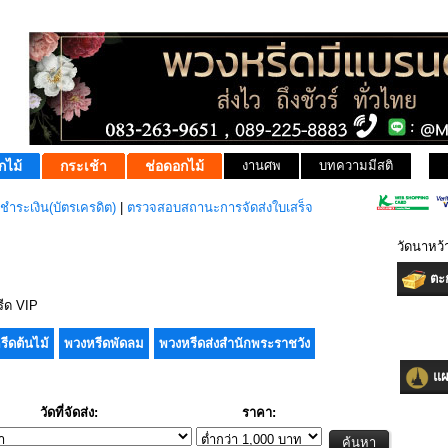
กไม้
กระเช้า
ช่อดอกไม้
งานศพ
บทความมีสติ
ชำระเงิน(บัตรเครดิต)
|
ตรวจสอบสถานะการจัดส่งใบเสร็จ
วัดนาหว้
ตะก
ีด VIP
รีดต้นไม้
พวงหรีดพัดลม
พวงหรีดส่งสำนักพระราชวัง
แผน
วัดที่จัดส่ง:
ราคา: