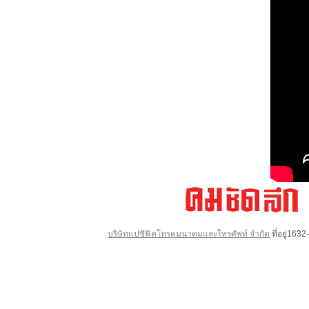
บริษัทแปซิฟิคโทรคมนาคมและโทรศัพท์ จำกัด
ที่อยู่16