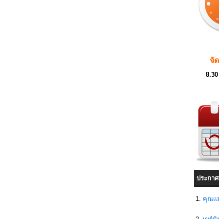
จั
8.30
ประกาศ
คุณแม