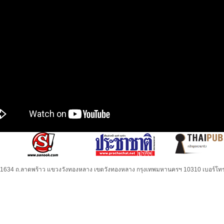
32-1634 ถ.ลาดพร้าว แขวงวังทองหลาง เขตวังทองหลาง กรุงเทพมหานครฯ 10310 เบอร์โทร