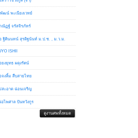
ินทรา เชวงกูล (จ๋า)
พัฒน์ พะเนียงเวทย์
ภณัฏฐ์ จรัสจิรภัทร์
อ ฐิตินนทน์ สุรดิฐนันท์ ม.ป.ช. , ม.ว.ม.
YO ISHII
อยงยุทธ ผดุงรัตน์
อจงลิ้ม สืบสายไทย
่สะอาด ฉ่อนเจริญ
่อไพศาล ปันทวังกูร