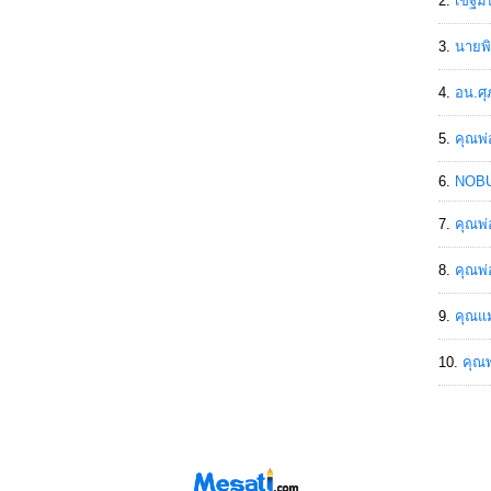
เขฐ์ม
นายพิ
อน.ศุ
คุณพ่
NOBU
คุณพ่
คุณพ่
คุณแม
คุณพ