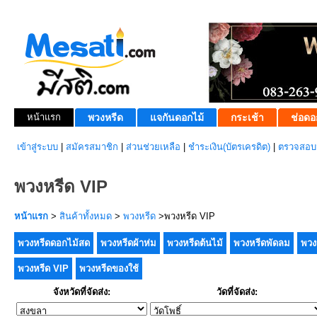
หน้าแรก
พวงหรีด
แจกันดอกไม้
กระเช้า
ช่อดอ
เข้าสู่ระบบ
|
สมัครสมาชิก
|
ส่วนช่วยเหลือ
|
ชำระเงิน(บัตรเครดิต)
|
ตรวจสอบส
พวงหรีด VIP
หน้าแรก
>
สินค้าทั้งหมด
>
พวงหรีด
>พวงหรีด VIP
พวงหรีดดอกไม้สด
พวงหรีดผ้าห่ม
พวงหรีดต้นไม้
พวงหรีดพัดลม
พวง
พวงหรีด VIP
พวงหรีดของใช้
จังหวัดที่จัดส่ง:
วัดที่จัดส่ง: