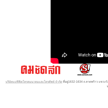
บริษัทแปซิฟิคโทรคมนาคมและโทรศัพท์ จำกัด
ที่อยู่1632-1634 ถ.ลาดพร้าว แขวง