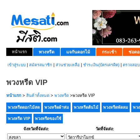
หน้าแรก
พวงหรีด
แจกันดอกไม้
กระเช้า
ช่อดอ
เข้าสู่ระบบ
|
สมัครสมาชิก
|
ส่วนช่วยเหลือ
|
ชำระเงิน(บัตรเครดิต)
|
ตรวจสอบส
พวงหรีด VIP
หน้าแรก
>
สินค้าทั้งหมด
>
พวงหรีด
>พวงหรีด VIP
พวงหรีดดอกไม้สด
พวงหรีดผ้าห่ม
พวงหรีดต้นไม้
พวงหรีดพัดลม
พวง
พวงหรีด VIP
พวงหรีดของใช้
จังหวัดที่จัดส่ง:
วัดที่จัดส่ง: