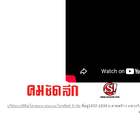
บริษัทแปซิฟิคโทรคมนาคมและโทรศัพท์ จำกัด
ที่อยู่1632-1634 ถ.ลาดพร้าว แขวง