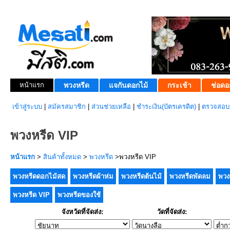
หน้าแรก
พวงหรีด
แจกันดอกไม้
กระเช้า
ช่อดอ
เข้าสู่ระบบ
|
สมัครสมาชิก
|
ส่วนช่วยเหลือ
|
ชำระเงิน(บัตรเครดิต)
|
ตรวจสอบส
พวงหรีด VIP
หน้าแรก
>
สินค้าทั้งหมด
>
พวงหรีด
>พวงหรีด VIP
พวงหรีดดอกไม้สด
พวงหรีดผ้าห่ม
พวงหรีดต้นไม้
พวงหรีดพัดลม
พวง
พวงหรีด VIP
พวงหรีดของใช้
จังหวัดที่จัดส่ง:
วัดที่จัดส่ง: