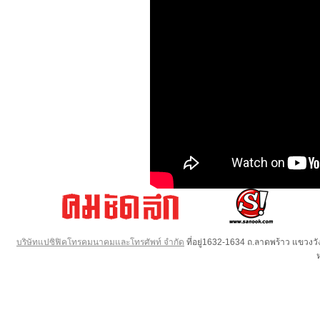
บริษัทแปซิฟิคโทรคมนาคมและโทรศัพท์ จำกัด
ที่อยู่1632-1634 ถ.ลาดพร้าว แขวง