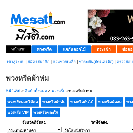
หน้าแรก
พวงหรีด
แจกันดอกไม้
กระเช้า
ช่อดอ
เข้าสู่ระบบ
|
สมัครสมาชิก
|
ส่วนช่วยเหลือ
|
ชำระเงิน(บัตรเครดิต)
|
ตรวจสอบส
พวงหรีดผ้าห่ม
หน้าแรก
>
สินค้าทั้งหมด
>
พวงหรีด
>พวงหรีดผ้าห่ม
พวงหรีดดอกไม้สด
พวงหรีดผ้าห่ม
พวงหรีดต้นไม้
พวงหรีดพัดลม
พวง
พวงหรีด VIP
พวงหรีดของใช้
จังหวัดที่จัดส่ง:
วัดที่จัดส่ง: