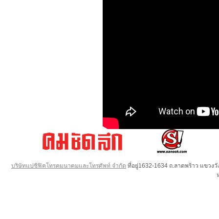
บริษัทแปซิฟิคโทรคมนาคมและโทรศัพท์ จำกัด
ที่อยู่1632-1634 ถ.ลาดพร้าว แขวง