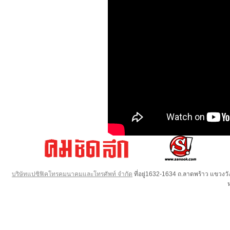
บริษัทแปซิฟิคโทรคมนาคมและโทรศัพท์ จำกัด
ที่อยู่1632-1634 ถ.ลาดพร้าว แขวง