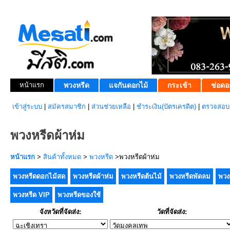
หน้าแรก
พวงหรีด
แจกันดอกไม้
กระเช้า
ช่อดอ
เข้าสู่ระบบ
|
สมัครสมาชิก
|
ส่วนช่วยเหลือ
|
ชำระเงิน(บัตรเครดิต)
|
ตรวจสอบส
พวงหรีดผ้าห่ม
หน้าแรก
>
สินค้าทั้งหมด
>
พวงหรีด
>พวงหรีดผ้าห่ม
พวงหรีดดอกไม้สด
พวงหรีดผ้าห่ม
พวงหรีดต้นไม้
พวงหรีดพัดลม
พวง
พวงหรีด VIP
พวงหรีดของใช้
จังหวัดที่จัดส่ง:
วัดที่จัดส่ง: