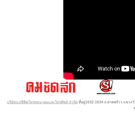
บริษัทแปซิฟิคโทรคมนาคมและโทรศัพท์ จำกัด
ที่อยู่1632-1634 ถ.ลาดพร้าว แขวง