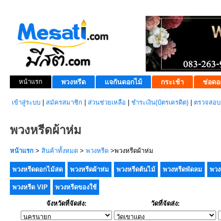
หน้าแรก
พวงหรีด
แจกันดอกไม้
กระเช้า
ช่อดอ
เข้าสู่ระบบ
|
สมัครสมาชิก
|
ส่วนช่วยเหลือ
|
ชำระเงิน(บัตรเครดิต)
|
ตรวจสอบส
พวงหรีดผ้าห่ม
หน้าแรก
>
สินค้าทั้งหมด
>
พวงหรีด
>พวงหรีดผ้าห่ม
พวงหรีดดอกไม้สด
พวงหรีดผ้าห่ม
พวงหรีดต้นไม้
พวงหรีดพัดลม
พวง
พวงหรีด VIP
พวงหรีดของใช้
จังหวัดที่จัดส่ง:
วัดที่จัดส่ง: